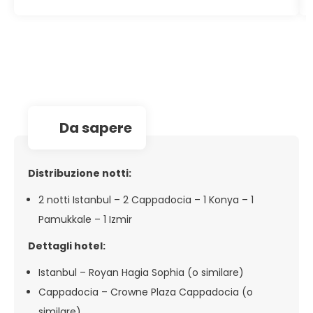
insieme alla famiglia
da sapere
Distribuzione notti:
2 notti Istanbul – 2 Cappadocia – 1 Konya – 1
Pamukkale – 1 Izmir
Dettagli hotel:
Istanbul – Royan Hagia Sophia (o similare)
Cappadocia – Crowne Plaza Cappadocia (o
similare)