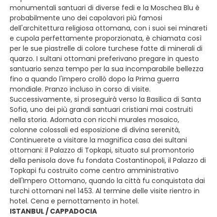
monumentali santuari di diverse fedi e la Moschea Blu è
probabilmente uno dei capolavori più famosi
dell'architettura religiosa ottomana, con i suoi sei minareti
e cupola perfettamente proporzionata, è chiamata così
per le sue piastrelle di colore turchese fatte di minerali di
quarzo. I sultani ottomani preferivano pregare in questo
santuario senza tempo per la sua incomparabile bellezza
fino a quando l'impero crollò dopo la Prima guerra
mondiale. Pranzo incluso in corso di visite.
Successivamente, si proseguirà verso la Basilica di Santa
Sofia, uno dei più grandi santuari cristiani mai costruiti
nella storia. Adornata con ricchi murales mosaico,
colonne colossali ed esposizione di divina serenità,
Continuerete a visitare la magnifica casa dei sultani
ottomani: il Palazzo di Topkapi, situato sul promontorio
della penisola dove fu fondata Costantinopoli, il Palazzo di
Topkapi fu costruito come centro amministrativo
dell'Impero Ottomano, quando la città fu conquistata dai
turchi ottomani nel 1453. Al termine delle visite rientro in
hotel. Cena e pernottamento in hotel.
ISTANBUL / CAPPADOCIA