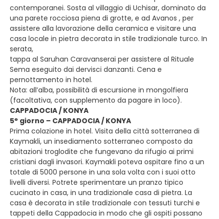
contemporanei. Sosta al villaggio di Uchisar, dominato da
una parete rocciosa piena di grotte, e ad Avanos , per
assistere alla lavorazione della ceramica e visitare una
casa locale in pietra decorata in stile tradizionale turco. In
serata,
tappa al Saruhan Caravanserai per assistere al Rituale
Sema eseguito dai dervisci danzanti. Cena e
pernottamento in hotel.
Nota: all’alba, possibilità di escursione in mongolfiera
(facoltativa, con supplemento da pagare in loco).
CAPPADOCIA / KONYA
5° giorno – CAPPADOCIA / KONYA
Prima colazione in hotel. Visita della città sotterranea di
Kaymakli, un insediamento sotterraneo composto da
abitazioni troglodite che fungevano da rifugio ai primi
cristiani dagli invasori. Kaymakli poteva ospitare fino a un
totale di 5000 persone in una sola volta con i suoi otto
livelli diversi. Potrete sperimentare un pranzo tipico
cucinato in casa, in una tradizionale casa di pietra. La
casa è decorata in stile tradizionale con tessuti turchi e
tappeti della Cappadocia in modo che gli ospiti possano