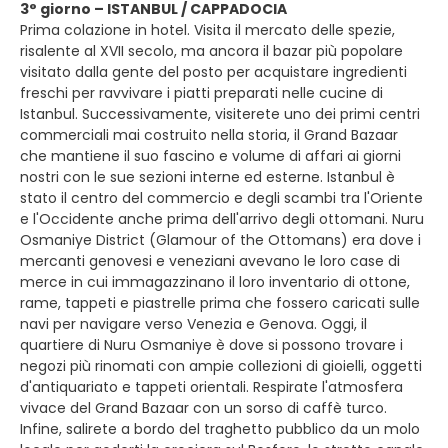
3° giorno – ISTANBUL / CAPPADOCIA
Prima colazione in hotel. Visita il mercato delle spezie,
risalente al XVII secolo, ma ancora il bazar più popolare
visitato dalla gente del posto per acquistare ingredienti
freschi per ravvivare i piatti preparati nelle cucine di
Istanbul. Successivamente, visiterete uno dei primi centri
commerciali mai costruito nella storia, il Grand Bazaar
che mantiene il suo fascino e volume di affari ai giorni
nostri con le sue sezioni interne ed esterne. Istanbul è
stato il centro del commercio e degli scambi tra l'Oriente
e l'Occidente anche prima dell'arrivo degli ottomani. Nuru
Osmaniye District (Glamour of the Ottomans) era dove i
mercanti genovesi e veneziani avevano le loro case di
merce in cui immagazzinano il loro inventario di ottone,
rame, tappeti e piastrelle prima che fossero caricati sulle
navi per navigare verso Venezia e Genova. Oggi, il
quartiere di Nuru Osmaniye è dove si possono trovare i
negozi più rinomati con ampie collezioni di gioielli, oggetti
d'antiquariato e tappeti orientali. Respirate l'atmosfera
vivace del Grand Bazaar con un sorso di caffè turco.
Infine, salirete a bordo del traghetto pubblico da un molo