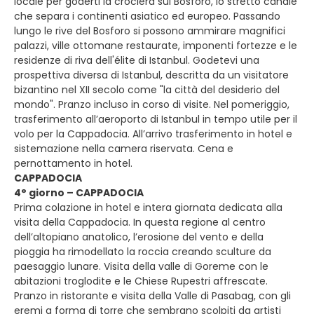
locale per goderti la crociera sul Bosforo, lo stretto canale
che separa i continenti asiatico ed europeo. Passando
lungo le rive del Bosforo si possono ammirare magnifici
palazzi, ville ottomane restaurate, imponenti fortezze e le
residenze di riva dell'élite di Istanbul. Godetevi una
prospettiva diversa di Istanbul, descritta da un visitatore
bizantino nel XII secolo come "la città del desiderio del
mondo". Pranzo incluso in corso di visite. Nel pomeriggio,
trasferimento all’aeroporto di Istanbul in tempo utile per il
volo per la Cappadocia. All’arrivo trasferimento in hotel e
sistemazione nella camera riservata. Cena e
pernottamento in hotel.
CAPPADOCIA
4° giorno – CAPPADOCIA
Prima colazione in hotel e intera giornata dedicata alla
visita della Cappadocia. In questa regione al centro
dell’altopiano anatolico, l’erosione del vento e della
pioggia ha rimodellato la roccia creando sculture da
paesaggio lunare. Visita della valle di Goreme con le
abitazioni troglodite e le Chiese Rupestri affrescate.
Pranzo in ristorante e visita della Valle di Pasabag, con gli
eremi a forma di torre che sembrano scolpiti da artisti