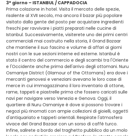
3° giorno – ISTANBUL / CAPPADOCIA
Prima colazione in hotel. Visita il mercato delle spezie,
risalente al XVII secolo, ma ancora il bazar più popolare
visitato dalla gente del posto per acquistare ingredienti
freschi per ravvivare i piatti preparati nelle cucine di
Istanbul. Successivamente, visiterete uno dei primi centri
commerciali mai costruito nella storia, il Grand Bazaar
che mantiene il suo fascino e volume di affari ai giorni
nostri con le sue sezioni interne ed esterne. Istanbul è
stato il centro del commercio e degli scambi tra l'Oriente
e l'Occidente anche prima dell'arrivo degli ottomani. Nuru
Osmaniye District (Glamour of the Ottomans) era dove i
mercanti genovesi e veneziani avevano le loro case di
merce in cui immagazzinano il loro inventario di ottone,
rame, tappeti e piastrelle prima che fossero caricati sulle
navi per navigare verso Venezia e Genova. Oggi, il
quartiere di Nuru Osmaniye è dove si possono trovare i
negozi più rinomati con ampie collezioni di gioielli, oggetti
d'antiquariato e tappeti orientali. Respirate l'atmosfera
vivace del Grand Bazaar con un sorso di caffè turco.
Infine, salirete a bordo del traghetto pubblico da un molo