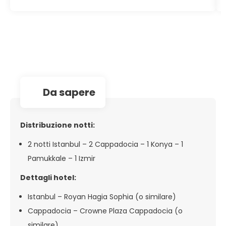
insieme alla famiglia
da sapere
Distribuzione notti:
2 notti Istanbul – 2 Cappadocia – 1 Konya – 1
Pamukkale – 1 Izmir
Dettagli hotel:
Istanbul – Royan Hagia Sophia (o similare)
Cappadocia – Crowne Plaza Cappadocia (o
similare)