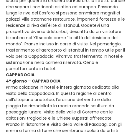
locale per goderti la crociera sul Bosforo, lo stretto canale
che separa i continenti asiatico ed europeo. Passando
lungo le rive del Bosforo si possono ammirare magnifici
palazzi, ville ottomane restaurate, imponenti fortezze e le
residenze di riva dell'élite di Istanbul. Godetevi una
prospettiva diversa di Istanbul, descritta da un visitatore
bizantino nel XII secolo come "la città del desiderio del
mondo". Pranzo incluso in corso di visite. Nel pomeriggio,
trasferimento all’aeroporto di Istanbul in tempo utile per il
volo per la Cappadocia. All’arrivo trasferimento in hotel e
sistemazione nella camera riservata. Cena e
pernottamento in hotel.
CAPPADOCIA
4° giorno – CAPPADOCIA
Prima colazione in hotel e intera giornata dedicata alla
visita della Cappadocia. In questa regione al centro
dell’altopiano anatolico, l’erosione del vento e della
pioggia ha rimodellato la roccia creando sculture da
paesaggio lunare. Visita della valle di Goreme con le
abitazioni troglodite e le Chiese Rupestri affrescate.
Pranzo in ristorante e visita della Valle di Pasabag, con gli
eremi a forma di torre che sembrano scolpiti da artisti