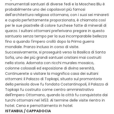
monumentali santuari di diverse fedi e la Moschea Blu è
probabilmente uno dei capolavori più famosi
dell'architettura religiosa ottomana, con i suoi sei minareti
e cupola perfettamente proporzionata, è chiamata così
per le sue piastrelle di colore turchese fatte di minerali di
quarzo. I sultani ottomani preferivano pregare in questo
santuario senza tempo per la sua incomparabile bellezza
fino a quando l'impero crollò dopo la Prima guerra
mondiale. Pranzo incluso in corso di visite.
Successivamente, si proseguirà verso la Basilica di Santa
Sofia, uno dei più grandi santuari cristiani mai costruiti
nella storia. Adornata con ricchi murales mosaico,
colonne colossali ed esposizione di divina serenità,
Continuerete a visitare la magnifica casa dei sultani
ottomani: il Palazzo di Topkapi, situato sul promontorio
della penisola dove fu fondata Costantinopoli, il Palazzo di
Topkapi fu costruito come centro amministrativo
dell'Impero Ottomano, quando la città fu conquistata dai
turchi ottomani nel 1453. Al termine delle visite rientro in
hotel. Cena e pernottamento in hotel.
ISTANBUL / CAPPADOCIA