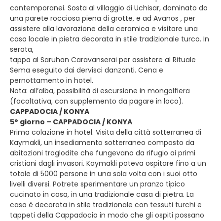
contemporanei. Sosta al villaggio di Uchisar, dominato da
una parete rocciosa piena di grotte, e ad Avanos , per
assistere alla lavorazione della ceramica e visitare una
casa locale in pietra decorata in stile tradizionale turco. In
serata,
tappa al Saruhan Caravanserai per assistere al Rituale
Sema eseguito dai dervisci danzanti. Cena e
pernottamento in hotel.
Nota: all’alba, possibilità di escursione in mongolfiera
(facoltativa, con supplemento da pagare in loco).
CAPPADOCIA / KONYA
5° giorno – CAPPADOCIA / KONYA
Prima colazione in hotel. Visita della città sotterranea di
Kaymakli, un insediamento sotterraneo composto da
abitazioni troglodite che fungevano da rifugio ai primi
cristiani dagli invasori. Kaymakli poteva ospitare fino a un
totale di 5000 persone in una sola volta con i suoi otto
livelli diversi. Potrete sperimentare un pranzo tipico
cucinato in casa, in una tradizionale casa di pietra. La
casa è decorata in stile tradizionale con tessuti turchi e
tappeti della Cappadocia in modo che gli ospiti possano