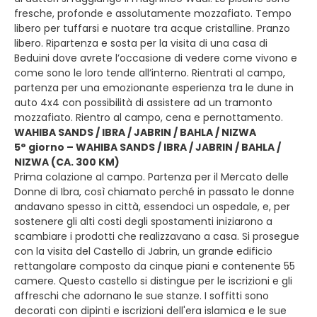
fresche, profonde e assolutamente mozzafiato. Tempo
libero per tuffarsi e nuotare tra acque cristalline. Pranzo
libero. Ripartenza e sosta per la visita di una casa di
Beduini dove avrete l’occasione di vedere come vivono e
come sono le loro tende all’interno. Rientrati al campo,
partenza per una emozionante esperienza tra le dune in
auto 4x4 con possibilità di assistere ad un tramonto
mozzafiato. Rientro al campo, cena e pernottamento.
WAHIBA SANDS / IBRA / JABRIN / BAHLA / NIZWA
5° giorno – WAHIBA SANDS / IBRA / JABRIN / BAHLA /
NIZWA (CA. 300 KM)
Prima colazione al campo. Partenza per il Mercato delle
Donne di Ibra, così chiamato perché in passato le donne
andavano spesso in città, essendoci un ospedale, e, per
sostenere gli alti costi degli spostamenti iniziarono a
scambiare i prodotti che realizzavano a casa. Si prosegue
con la visita del Castello di Jabrin, un grande edificio
rettangolare composto da cinque piani e contenente 55
camere. Questo castello si distingue per le iscrizioni e gli
affreschi che adornano le sue stanze. I soffitti sono
decorati con dipinti e iscrizioni dell'era islamica e le sue