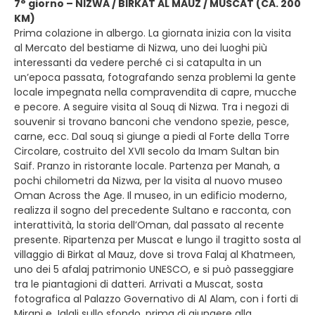
7° giorno – NIZWA / BIRKAT AL MAUZ / MUSCAT (CA. 200
KM)
Prima colazione in albergo. La giornata inizia con la visita
al Mercato del bestiame di Nizwa, uno dei luoghi più
interessanti da vedere perché ci si catapulta in un
un’epoca passata, fotografando senza problemi la gente
locale impegnata nella compravendita di capre, mucche
e pecore. A seguire visita al Souq di Nizwa. Tra i negozi di
souvenir si trovano banconi che vendono spezie, pesce,
carne, ecc. Dal souq si giunge a piedi al Forte della Torre
Circolare, costruito del XVII secolo da Imam Sultan bin
Saif. Pranzo in ristorante locale. Partenza per Manah, a
pochi chilometri da Nizwa, per la visita al nuovo museo
Oman Across the Age. Il museo, in un edificio moderno,
realizza il sogno del precedente Sultano e racconta, con
interattività, la storia dell’Oman, dal passato al recente
presente. Ripartenza per Muscat e lungo il tragitto sosta al
villaggio di Birkat al Mauz, dove si trova Falaj al Khatmeen,
uno dei 5 afalaj patrimonio UNESCO, e si può passeggiare
tra le piantagioni di datteri. Arrivati a Muscat, sosta
fotografica al Palazzo Governativo di Al Alam, con i forti di
Mirani e Jalali sullo sfondo, prima di giungere alla