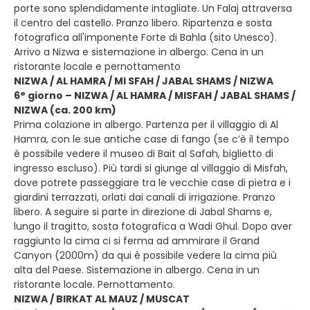
porte sono splendidamente intagliate. Un Falaj attraversa
il centro del castello. Pranzo libero. Ripartenza e sosta
fotografica all'imponente Forte di Bahla (sito Unesco).
Arrivo a Nizwa e sistemazione in albergo. Cena in un
ristorante locale e pernottamento
NIZWA / AL HAMRA / MI SFAH / JABAL SHAMS / NIZWA
6° giorno – NIZWA / AL HAMRA / MISFAH / JABAL SHAMS /
NIZWA (ca. 200 km)
Prima colazione in albergo. Partenza per il villaggio di Al
Hamra, con le sue antiche case di fango (se c’è il tempo
è possibile vedere il museo di Bait al Safah, biglietto di
ingresso escluso). Più tardi si giunge al villaggio di Misfah,
dove potrete passeggiare tra le vecchie case di pietra e i
giardini terrazzati, orlati dai canali di irrigazione. Pranzo
libero. A seguire si parte in direzione di Jabal Shams e,
lungo il tragitto, sosta fotografica a Wadi Ghul. Dopo aver
raggiunto la cima ci si ferma ad ammirare il Grand
Canyon (2000m) da qui è possibile vedere la cima più
alta del Paese. Sistemazione in albergo. Cena in un
ristorante locale. Pernottamento.
NIZWA / BIRKAT AL MAUZ / MUSCAT