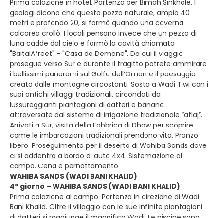
Prima colazione in hotel. Partenza per Bimah Sinkhole. I
geologi dicono che questo pozzo naturale, ampio 40
metri e profondo 20, si formò quando una caverna
calcarea crollò. I locali pensano invece che un pezzo di
luna cadde dal cielo e formò la cavità chiamata
"BaitalAfreet" - "Casa de Demone". Da qui il viaggio
prosegue verso Sur e durante il tragitto potrete ammirare
i bellissimi panorami sul Golfo dell’Oman e il paesaggio
creato dalle montagne circostanti. Sosta a Wadi Tiwi con i
suoi antichi villaggi tradizionali, circondati da
lussureggianti piantagioni di datteri e banane
attraversate dal sistema di irrigazione tradizionale “aflaj”.
Arrivati a Sur, visita della Fabbrica di Dhow per scoprire
come le imbarcazioni tradizionali prendono vita. Pranzo
libero. Proseguimento per il deserto di Wahiba Sands dove
ci si addentra a bordo di auto 4x4. Sistemazione al
campo. Cena e pernottamento.
WAHIBA SANDS (WADI BANI KHALID)
4° giorno – WAHIBA SANDS (WADI BANI KHALID)
Prima colazione al campo. Partenza in direzione di Wadi
Bani Khalid. Oltre il villaggio con le sue infinite piantagioni
di datteri si raggiunge il magnifico Wadi. Le piscine sono