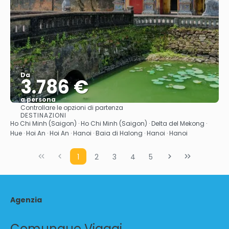
Da
3.786 €
a persona
Controllare le opzioni di partenza
Vedere
DESTINAZIONI
Ho Chi Minh (Saigon) · Ho Chi Minh (Saigon) · Delta del Mekong ·
Hue · Hoi An · Hoi An · Hanoi · Baia di Halong · Hanoi · Hanoi
1
2
3
4
5
Agenzia
Comunque Viaggi