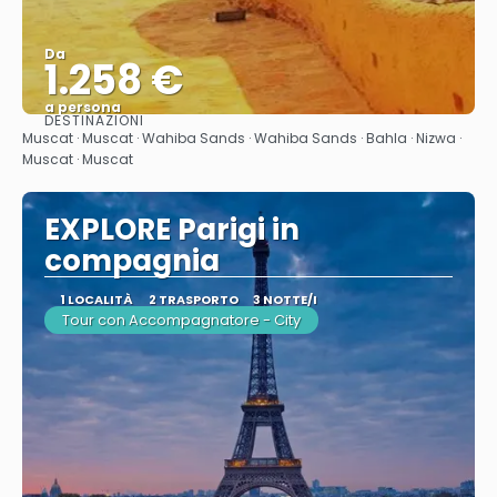
Da
1.258 €
a persona
DESTINAZIONI
Vedere
Muscat · Muscat · Wahiba Sands · Wahiba Sands · Bahla · Nizwa ·
Muscat · Muscat
EXPLORE Parigi in
compagnia
1 LOCALITÀ
2 TRASPORTO
3 NOTTE/I
Tour con Accompagnatore - City