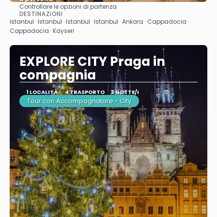
Controllare le opzioni di partenza
Vedere
DESTINAZIONI
Istanbul · Istanbul · Istanbul · Istanbul · Ankara · Cappadocia ·
Cappadocia · Kayseri
EXPLORE CITY Praga in
compagnia
1 LOCALITÀ
4 TRASPORTO
3 NOTTE/I
Tour con Accompagnatore - City