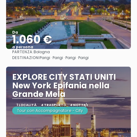
Da
1.060 €
a persona
PARTENZA:
Bologna
Vedere
DESTINAZIONI
Parigi · Parigi · Parigi · Parigi
EXPLORE CITY STATI UNITI
New York Epifania nella
Grande Mela
1 LOCALITÀ
4 TRASPORTO
4 NOTTE/I
Tour con Accompagnatore - City