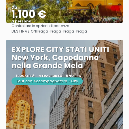
Da
1.100 €
a persona
Controllare le opzioni di partenza
Vedere
DESTINAZIONI
Praga · Praga · Praga · Praga
EXPLORE CITY STATI UNITI
New York, Capodanno
nella Grande Mela
1 LOCALITÀ
4 TRASPORTO
5 NOTTE/I
Tour con Accompagnatore - City