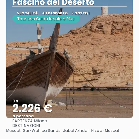
Fascino del Deserto
5 LOCALITÀ
4 TRASPORTO
7 NOTTE/I
Tour con Guida locale e Plus
Da
2.226 €
a persona
PARTENZA:
Milano
Vedere
DESTINAZIONI
Muscat · Sur · Wahiba Sands · Jabal Akhdar · Nizwa · Muscat