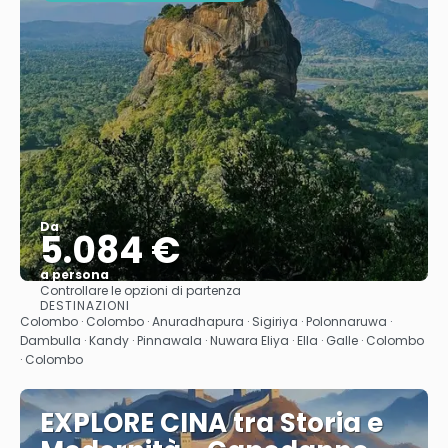
Da
5.084 €
a persona
Controllare le opzioni di partenza
Vedere
DESTINAZIONI
Colombo · Colombo · Anuradhapura · Sigiriya · Polonnaruwa ·
Dambulla · Kandy · Pinnawala · Nuwara Eliya · Ella · Galle · Colombo
· Colombo
EXPLORE CINA tra Storia e