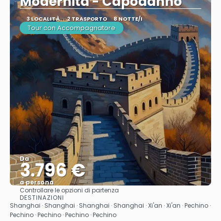
Modernità - Capodanno
3 LOCALITÀ
2 TRASPORTO
8 NOTTE/I
Tour con Accompagnatore
Da
3.796 €
a persona
Controllare le opzioni di partenza
Vedere
DESTINAZIONI
Shanghai · Shanghai · Shanghai · Shanghai · Xi'an · Xi'an · Pechino ·
Pechino · Pechino · Pechino · Pechino