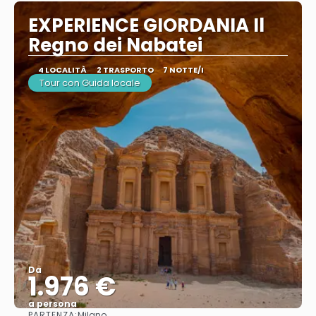
EXPERIENCE GIORDANIA Il
Regno dei Nabatei
4 LOCALITÀ
2 TRASPORTO
7 NOTTE/I
Tour con Guida locale
Da
1.976 €
a persona
PARTENZA:
Milano