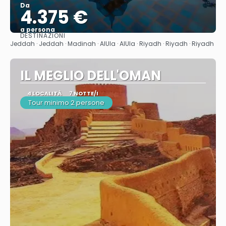
Da
4.375 €
a persona
DESTINAZIONI
Vedere
Jeddah · Jeddah · Madinah · AlUla · AlUla · Riyadh · Riyadh · Riyadh
IL MEGLIO DELL'OMAN
4 LOCALITÀ
7 NOTTE/I
Tour minimo 2 persone