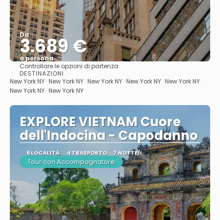
Da
3.689 €
a persona
Controllare le opzioni di partenza
Vedere
DESTINAZIONI
New York NY · New York NY · New York NY · New York NY · New York NY ·
New York NY · New York NY
EXPLORE VIETNAM Cuore
dell'Indocina - Capodanno
6 LOCALITÀ
4 TRASPORTO
7 NOTTE/I
Tour con Accompagnatore