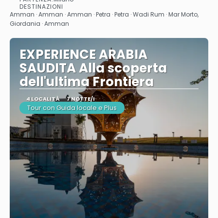
Vedere
DESTINAZIONI
Amman · Amman · Amman · Petra · Petra · Wadi Rum · Mar Morto,
Giordania · Amman
EXPERIENCE ARABIA
SAUDITA Alla scoperta
dell'ultima Frontiera
4 LOCALITÀ
7 NOTTE/I
Tour con Guida locale e Plus