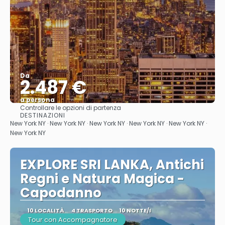
Da
2.487 €
a persona
Controllare le opzioni di partenza
Vedere
DESTINAZIONI
New York NY · New York NY · New York NY · New York NY · New York NY ·
New York NY
EXPLORE SRI LANKA, Antichi
Regni e Natura Magica -
Capodanno
10 LOCALITÀ
4 TRASPORTO
10 NOTTE/I
Tour con Accompagnatore