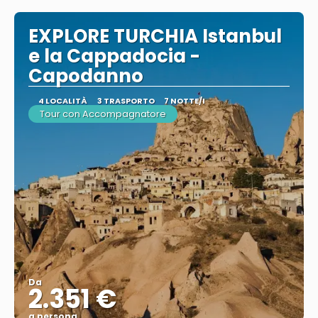
EXPLORE TURCHIA Istanbul
e la Cappadocia -
Capodanno
4 LOCALITÀ
3 TRASPORTO
7 NOTTE/I
Tour con Accompagnatore
Da
2.351 €
a persona