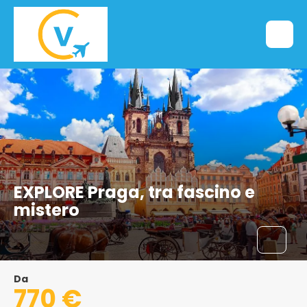
EXPLORE Praga, tra fascino e
mistero
Da
770 €